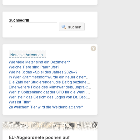
Suchbegriff
suchen
Neueste Antworten
Wie viele Meter sind ein Dezimeter?
Welche Tiere sind Paarhufer?
Wie heißt das »Spiel des Jahres 2026«?
In Wien-Stammersdorf wurde ein neuer österreichischer Temperaturrekord gemessen. Wie hoch war die Temperatur?
Die Zahl der Studierenden, die Bafög beziehen, sinkt. Woran liegt das?
Eine weitere Folge des Klimawandels, unpraktisch für Urlauber: Wo fehlt mittlerweile sogar das Trinkwasser?
Wer ist Spitzenkandidat der SPD für die Wahl zum Berliner Abgeordnetenhaus im September 2026?
Wen stellt das Gesicht des Logos von Dr. Oetker dar?
Was ist Titin?
Zu welchem Tier wird die Weidenblattlarve?
EU-Abgeordnete pochen auf