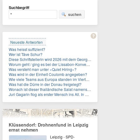
Suchbegriff
suchen
Neueste Antworten
Was heisst suffizient?
Wer ist Täve Schur?
Diese Schriftstellerin wird 2026 mit dem Georg-Büchner-Preis ausgezeichnet. Wie heißt sie?
Worum geht / ging es bei der Lissabon-Konvention?
Was versteht man unter »Quiet Hiring«?
Was wird in der Einheit Coulomb angegeben?
Wie viele Teams aus Europa standen im Viertelfinale der Fußball-WM 2026 in Mexiko, den USA und Kanada?
Was hat die Dürre in der Donau freigelegt?
Wonach ist dieser thailändische Salat namens Nam Tok benannt?
Juri Gagarin flog als erster Mensch ins All. In welchem Jahr?
Klüssendorf: Drohnenfund in Leipzig
ernst nehmen
Leipzig - SPD-