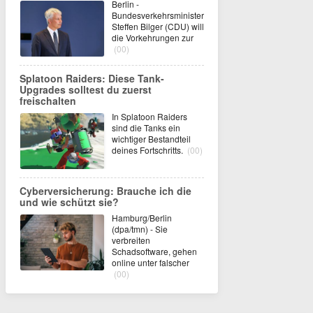
Berlin -
Bundesverkehrsminister
Steffen Bilger (CDU) will
die Vorkehrungen zur
(00)
Splatoon Raiders: Diese Tank-
Upgrades solltest du zuerst
freischalten
In Splatoon Raiders
sind die Tanks ein
wichtiger Bestandteil
deines Fortschritts.
(00)
Cyberversicherung: Brauche ich die
und wie schützt sie?
Hamburg/Berlin
(dpa/tmn) - Sie
verbreiten
Schadsoftware, gehen
online unter falscher
(00)