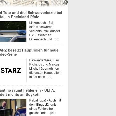
ei Tote und drei Schwerverletzte bei
fall in Rheinland-Pfalz
Linkenbach - Bei
einem schweren
Verkehrsunfall auf der
L 265 zwischen
Linkenbach und
(00)
ARZ besetzt Hauptrollen für neue
deo-Serie
DeWanda Wise, Tian
Richards und Marcus
Mitchell übernehmen
die ersten Hauptrollen
in der noch
(00)
fantino räumt Fehler ein - UEFA:
dert nichts an Boykott
Rabat (dpa) - Auch mit
dem Eingeständnis
eines Fehlers beim
gescheiterten
(08)