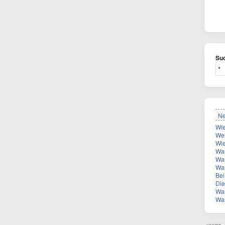
Suc
Ne
Welch
Wie
Was
Was
Wa
Bei 
Die Z
Was
Was