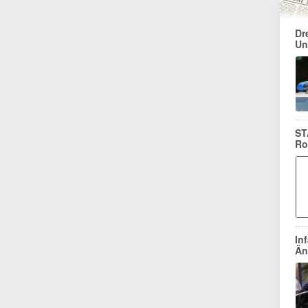
Dr
Un
ST
Ro
In
Än