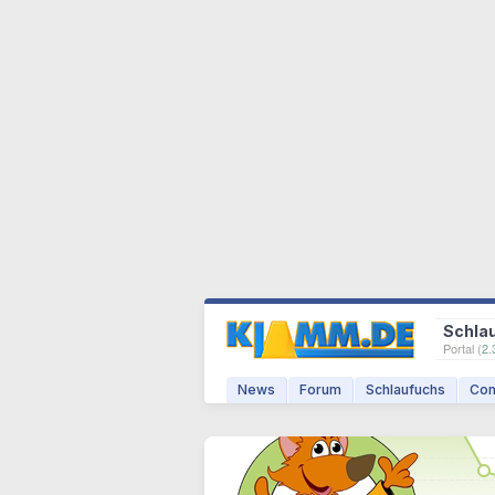
Schla
Portal (
2.
News
Forum
Schlaufuchs
Com