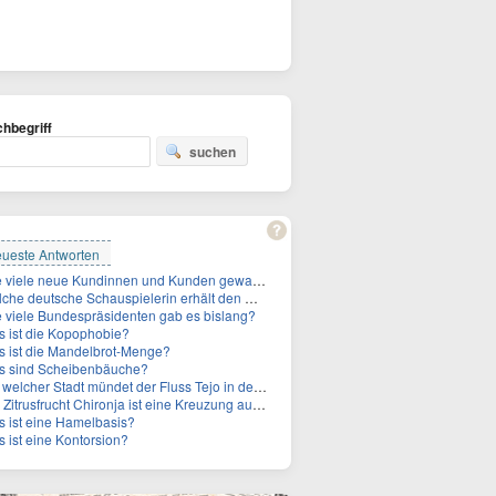
hbegriff
suchen
ueste Antworten
Wie viele neue Kundinnen und Kunden gewann MagentaTV allein durch die WM hinzu?
e deutsche Schauspielerin erhält den Deutschen Kulturpolitikpreis?
 viele Bundespräsidenten gab es bislang?
 ist die Kopophobie?
 ist die Mandelbrot-Menge?
s sind Scheibenbäuche?
welcher Stadt mündet der Fluss Tejo in den Atlantik?
itrusfrucht Chironja ist eine Kreuzung aus welchen Früchten?
 ist eine Hamelbasis?
 ist eine Kontorsion?