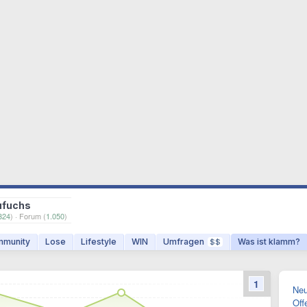
ufuchs
324
) · Forum (
1.050
)
munity
Lose
Lifestyle
WIN
Umfragen
Was ist klamm?
$$
1
Neu
Off