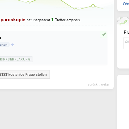
Ohn
aparoskopie
1
hat insgesamt
Treffer ergeben.
Fr
?
orten
RIFFSERKLÄRUNG
ETZT kostenlos Frage stellen
zurück
::
weiter