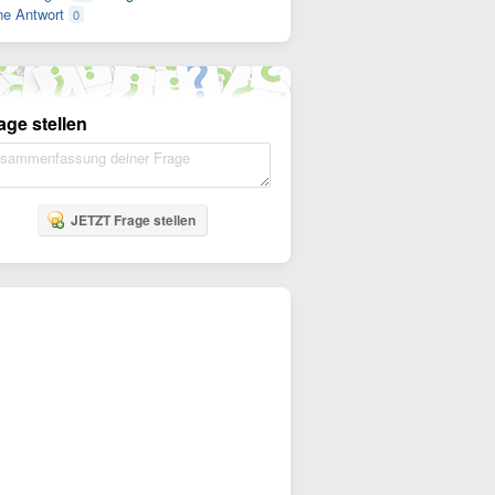
e Antwort
0
age stellen
JETZT Frage stellen