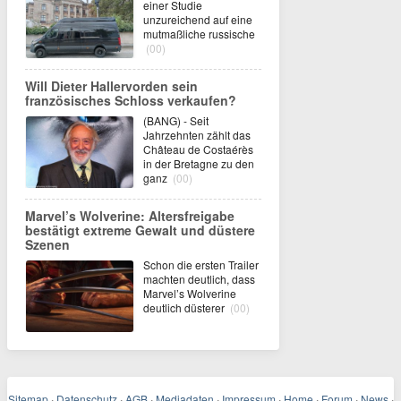
einer Studie
unzureichend auf eine
mutmaßliche russische
(00)
Will Dieter Hallervorden sein
französisches Schloss verkaufen?
(BANG) - Seit
Jahrzehnten zählt das
Château de Costaérès
in der Bretagne zu den
ganz
(00)
Marvel’s Wolverine: Altersfreigabe
bestätigt extreme Gewalt und düstere
Szenen
Schon die ersten Trailer
machten deutlich, dass
Marvel’s Wolverine
deutlich düsterer
(00)
Sitemap
·
Datenschutz
·
AGB
·
Mediadaten
·
Impressum
·
Home
·
Forum
·
News
·