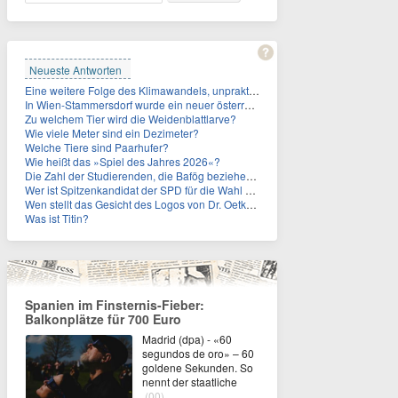
Neueste Antworten
Eine weitere Folge des Klimawandels, unpraktisch für Urlauber: Wo fehlt mittlerweile sogar das Trinkwasser?
In Wien-Stammersdorf wurde ein neuer österreichischer Temperaturrekord gemessen. Wie hoch war die Temperatur?
Zu welchem Tier wird die Weidenblattlarve?
Wie viele Meter sind ein Dezimeter?
Welche Tiere sind Paarhufer?
Wie heißt das »Spiel des Jahres 2026«?
Die Zahl der Studierenden, die Bafög beziehen, sinkt. Woran liegt das?
Wer ist Spitzenkandidat der SPD für die Wahl zum Berliner Abgeordnetenhaus im September 2026?
Wen stellt das Gesicht des Logos von Dr. Oetker dar?
Was ist Titin?
Spanien im Finsternis-Fieber:
Balkonplätze für 700 Euro
Madrid (dpa) - «60
segundos de oro» – 60
goldene Sekunden. So
nennt der staatliche
(00)