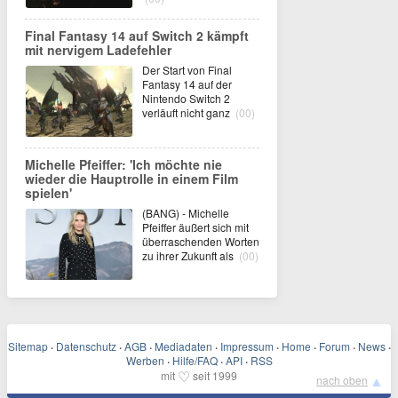
Final Fantasy 14 auf Switch 2 kämpft
mit nervigem Ladefehler
Der Start von Final
Fantasy 14 auf der
Nintendo Switch 2
verläuft nicht ganz
(00)
Michelle Pfeiffer: 'Ich möchte nie
wieder die Hauptrolle in einem Film
spielen'
(BANG) - Michelle
Pfeiffer äußert sich mit
überraschenden Worten
zu ihrer Zukunft als
(00)
Sitemap
·
Datenschutz
·
AGB
·
Mediadaten
·
Impressum
·
Home
·
Forum
·
News
·
Werben
·
Hilfe/FAQ
·
API
·
RSS
♡
mit
seit 1999
▲
nach oben