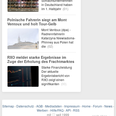
Schlachtunternehmen
in Deutschland haben
im 1. Halbjahr
(01)
Polnische Fahrerin siegt am Mont
Ventoux und holt Tour-Gelb
Mont Ventoux (dpa) -
Radrennfahrerin
Katarzyna Niewiadoma-
Phinney aus Polen hat
die
(02)
RXO meldet starke Ergebnisse im
Zuge der Erholung des Frachtmarktes
Starke Finanzleistung
Der aktuelle
Ergebnisbericht von
RXO zeigt einen
signifikanten
(00)
Sitemap
·
Datenschutz
·
AGB
·
Mediadaten
·
Impressum
·
Home
·
Forum
·
News
·
Werben
·
Hilfe/FAQ
·
API
·
RSS
♡
mit
seit 1999
nach oben