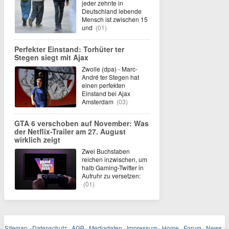
jeder zehnte in
Deutschland lebende
Mensch ist zwischen 15
und
(01)
Perfekter Einstand: Torhüter ter
Stegen siegt mit Ajax
Zwolle (dpa) - Marc-
André ter Stegen hat
einen perfekten
Einstand bei Ajax
Amsterdam
(03)
GTA 6 verschoben auf November: Was
der Netflix-Trailer am 27. August
wirklich zeigt
Zwei Buchstaben
reichen inzwischen, um
halb Gaming-Twitter in
Aufruhr zu versetzen:
(01)
Sitemap
·
Datenschutz
·
AGB
·
Mediadaten
·
Impressum
·
Home
·
Forum
·
News
·