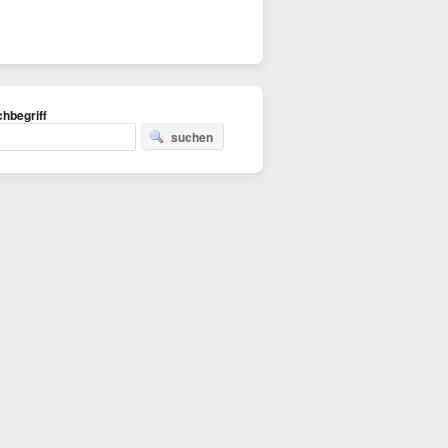
hbegriff
suchen