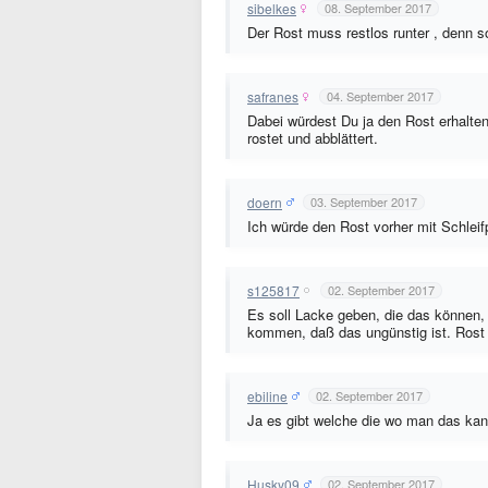
sibelkes
08. September 2017
Der Rost muss restlos runter , denn so
safranes
04. September 2017
Dabei würdest Du ja den Rost erhalten
rostet und abblättert.
doern
03. September 2017
Ich würde den Rost vorher mit Schleif
s125817
02. September 2017
Es soll Lacke geben, die das können, 
kommen, daß das ungünstig ist. Rost i
ebiline
02. September 2017
Ja es gibt welche die wo man das kann
Husky09
02. September 2017