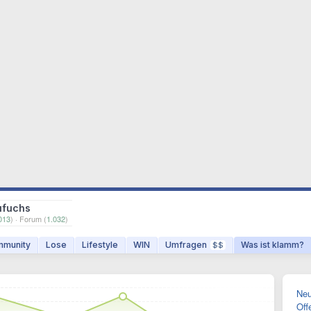
ufuchs
013
) · Forum (
1.032
)
munity
Lose
Lifestyle
WIN
Umfragen
Was ist klamm?
$$
Neu
Off