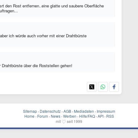
srt den Rost entfernen..eine glatte und saubere Oberfläche
ftragen...
aber ich würde auch vorher mit einer Drahtbürste
er Drahtbürste über die Roststellen gehen!
Sitemap
·
Datenschutz
·
AGB
·
Mediadaten
·
Impressum
Home
·
Forum
·
News
·
Werben
·
Hilfe/FAQ
·
API
·
RSS
♡
mit
seit 1999