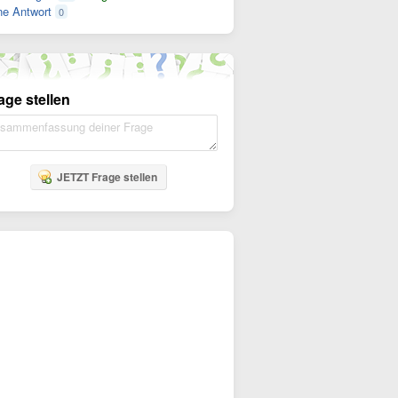
e Antwort
0
age stellen
JETZT Frage stellen