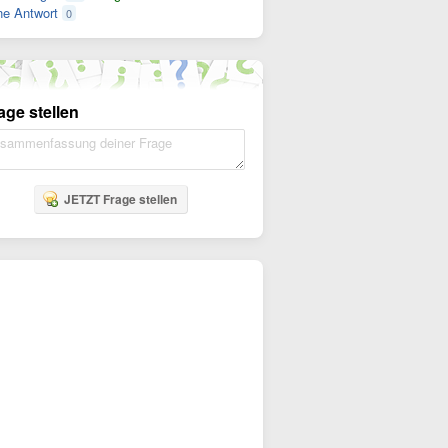
e Antwort
0
age stellen
JETZT Frage stellen