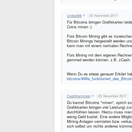
United98
23. November 2017
Für Bitcoins bringen Grafikkarten lei
Coins minen ;)
Fürs Bitcoin Mining gibt es inzwische
Bitcoin Minings hergestellt werden un
kann man mit einem normalen Rechner
Fürs Mining mit dem eigenen Rechner
gemined werden können. z.B. zCash, 
Wenn Du es etwas genauer Erklärt hab
bitcoins/#Wie_funktioniert_das_Bitco
CashKarnickel
23. November 2017
Du kannst Bitcoins "minen", sprich so
Grafikkarten bringen viel Leistung) z
durchführen lassen. Hierzu muss man 
wenig Geld kostet. Eine andere Mögli
Mining-Anlagen vermieten bzw. verka
sich selbst um nichts anderes kümme