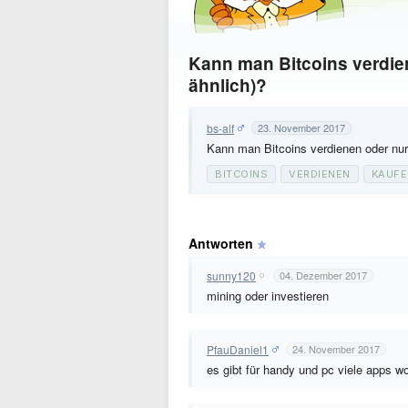
Kann man Bitcoins verdien
ähnlich)?
bs-alf
23. November 2017
Kann man Bitcoins verdienen oder nur 
BITCOINS
VERDIENEN
KAUFE
Antworten
sunny120
04. Dezember 2017
mining oder investieren
PfauDaniel1
24. November 2017
es gibt für handy und pc viele apps 