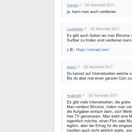
Canga
23. November 2017
ja, kann man auch verdienen
LuckyIrish
23. November 2017
Es gibt auch Seiten wo man Bitcoins 
Surfbar zu finden sind verdienen kann
z.B.:
https://coinad.com/
doern
23. November 2017
Du kannst auf Internetseiten welche 
Bis du aber mal einen ganzen Coin zu
Husky09
23. November 2017
Es gibt viele Internetseiten, die grat
Man verdient Bitcoins, indem man ver
die Aufgaben einfach darin, sich Wer
free TV gemeinsam. Man sieht eine 
eigentlich möchte, einen Film oder Mu
legitim, aber der Ertrag für die einges
insofern auch nicht wirklich gratis, s