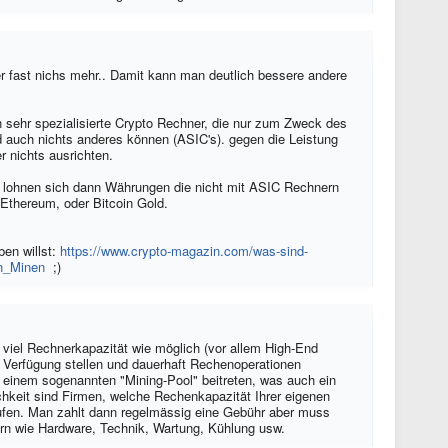
der fast nichs mehr.. Damit kann man deutlich bessere andere
n sehr spezialisierte Crypto Rechner, die nur zum Zweck des
d auch nichts anderes können (ASIC's). gegen die Leistung
 nichts ausrichten.
 lohnen sich dann Währungen die nicht mit ASIC Rechnern
Ethereum, oder Bitcoin Gold.
en willst:
https://www.crypto-magazin.com/was-sind-
in_Minen
;)
 viel Rechnerkapazität wie möglich (vor allem High-End
ur Verfügung stellen und dauerhaft Rechenoperationen
einem sogenannten "Mining-Pool" beitreten, was auch ein
chkeit sind Firmen, welche Rechenkapazität Ihrer eigenen
ufen. Man zahlt dann regelmässig eine Gebühr aber muss
rn wie Hardware, Technik, Wartung, Kühlung usw.