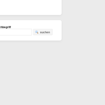
hbegriff
suchen