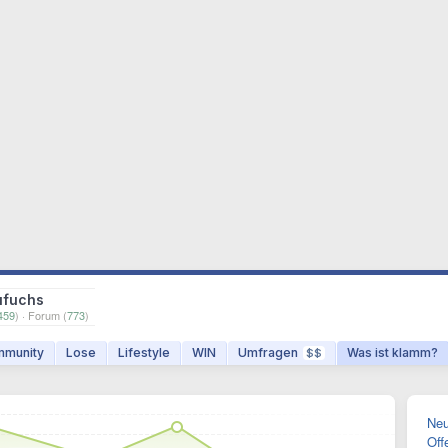
ufuchs
459
) · Forum (
773
)
munity
Lose
Lifestyle
WIN
Umfragen
Was ist klamm?
$$
Neu
Off