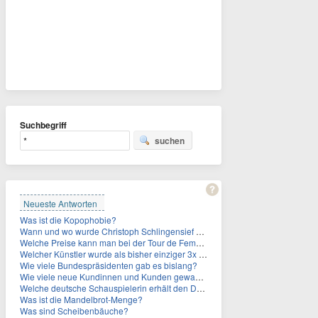
Suchbegriff
suchen
Neueste Antworten
Was ist die Kopophobie?
Wann und wo wurde Christoph Schlingensief geboren?
Welche Preise kann man bei der Tour de Femmes 2026 gewinnen?
Welcher Künstler wurde als bisher einziger 3x in die Rock and Roll Hall of Fame aufgenommen?
Wie viele Bundespräsidenten gab es bislang?
Wie viele neue Kundinnen und Kunden gewann MagentaTV allein durch die WM hinzu?
Welche deutsche Schauspielerin erhält den Deutschen Kulturpolitikpreis?
Was ist die Mandelbrot-Menge?
Was sind Scheibenbäuche?