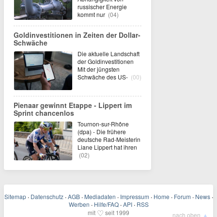
russischer Energie
kommt nur
(04)
Goldinvestitionen in Zeiten der Dollar-
Schwäche
Die aktuelle Landschaft
der Goldinvestitionen
Mit der jüngsten
Schwäche des US-
(00)
Pienaar gewinnt Etappe - Lippert im
Sprint chancenlos
Tournon-sur-Rhône
(dpa) - Die frühere
deutsche Rad-Meisterin
Liane Lippert hat ihren
(02)
Sitemap
·
Datenschutz
·
AGB
·
Mediadaten
·
Impressum
·
Home
·
Forum
·
News
·
Werben
·
Hilfe/FAQ
·
API
·
RSS
♡
mit
seit 1999
▲
nach oben