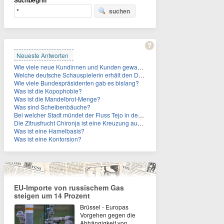
Suchbegriff
suchen
Neueste Antworten
Wie viele neue Kundinnen und Kunden gewann MagentaTV allein durch die WM hinzu?
Welche deutsche Schauspielerin erhält den Deutschen Kulturpolitikpreis?
Wie viele Bundespräsidenten gab es bislang?
Was ist die Kopophobie?
Was ist die Mandelbrot-Menge?
Was sind Scheibenbäuche?
Bei welcher Stadt mündet der Fluss Tejo in den Atlantik?
Die Zitrusfrucht Chironja ist eine Kreuzung aus welchen Früchten?
Was ist eine Hamelbasis?
Was ist eine Kontorsion?
EU-Importe von russischem Gas
steigen um 14 Prozent
Brüssel - Europas
Vorgehen gegen die
Abhängigkeit von