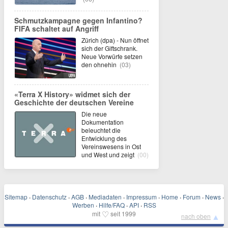
Schmutzkampagne gegen Infantino?
FIFA schaltet auf Angriff
Zürich (dpa) - Nun öffnet
sich der Giftschrank.
Neue Vorwürfe setzen
den ohnehin
(03)
«Terra X History» widmet sich der
Geschichte der deutschen Vereine
Die neue
Dokumentation
beleuchtet die
Entwicklung des
Vereinswesens in Ost
und West und zeigt
(00)
Sitemap
·
Datenschutz
·
AGB
·
Mediadaten
·
Impressum
·
Home
·
Forum
·
News
·
Werben
·
Hilfe/FAQ
·
API
·
RSS
♡
mit
seit 1999
▲
nach oben