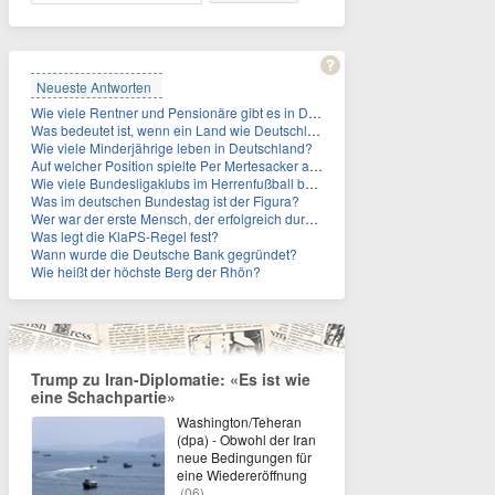
Neueste Antworten
Wie viele Rentner und Pensionäre gibt es in Deutschland aktuell?
Was bedeutet ist, wenn ein Land wie Deutschland ein Demographieproblem hat?
Wie viele Minderjährige leben in Deutschland?
Auf welcher Position spielte Per Mertesacker als Fußballer?
Wie viele Bundesligaklubs im Herrenfußball befinden sich in NRW?
Was im deutschen Bundestag ist der Figura?
Wer war der erste Mensch, der erfolgreich durch den Ärmelkanal schwamm?
Was legt die KlaPS-Regel fest?
Wann wurde die Deutsche Bank gegründet?
Wie heißt der höchste Berg der Rhön?
Trump zu Iran-Diplomatie: «Es ist wie
eine Schachpartie»
Washington/Teheran
(dpa) - Obwohl der Iran
neue Bedingungen für
eine Wiedereröffnung
(06)