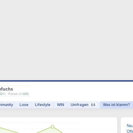
ufuchs
521
) · Forum (
1.025
)
munity
Lose
Lifestyle
WIN
Umfragen
Was ist klamm?
$$
Neu
Off