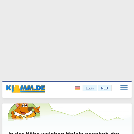
Login
NEU
In der Nähe welchen Hotels geschah der