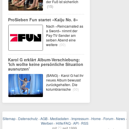
der Fuß ist sicherlich
(15)
ProSieben Fun startet «Kaiju No. 8»
Nach «Reincarnated as
a Sword» nimmt der
Pay-TV-Sender am
selben Abend eine
weitere
(00)
Karol G erklärt Album-Verschiebung:
'Ich wollte keine persönliche Situation
ausnutzen'
(BANG) - Karol G hat ihr
neues Album bewusst
zurückgehalten. Die
kolumbianische
(00)
Sitemap
·
Datenschutz
·
AGB
·
Mediadaten
·
Impressum
·
Home
·
Forum
·
News
·
Werben
·
Hilfe/FAQ
·
API
·
RSS
♡
mit
seit 1999