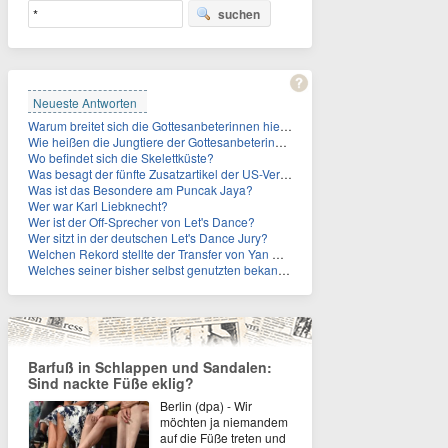
suchen
Neueste Antworten
Warum breitet sich die Gottesanbeterinnen hierzulande immer weiter aus?
Wie heißen die Jungtiere der Gottesanbeterinnen?
Wo befindet sich die Skelettküste?
Was besagt der fünfte Zusatzartikel der US-Verfassung, auf den sich Fauci berief?
Was ist das Besondere am Puncak Jaya?
Wer war Karl Liebknecht?
Wer ist der Off-Sprecher von Let's Dance?
Wer sitzt in der deutschen Let's Dance Jury?
Welchen Rekord stellte der Transfer von Yan Diomande zudem auf?
Welches seiner bisher selbst genutzten bekannten Gebäude verpachtet der Vatikan nun?
Barfuß in Schlappen und Sandalen:
Sind nackte Füße eklig?
Berlin (dpa) - Wir
möchten ja niemandem
auf die Füße treten und