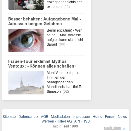
erwägt angesichts des
extremen
(00)
Besser behalten: Aufgegebene Mail-
Adressen bergen Gefahren
Berlin (dpa/tmn) - Wer
seine E-Mail-Adresse
aufgibt, kann sich nicht
darauf
(00)
Frauen-Tour erklimmt Mythos
Ventoux: «Können alles schaffen»
Mont Ventoux (dpa) -
Inmitten der
beängstigenden
Mondlandschaft fiel Tom
Simpson
(02)
Sitemap
·
Datenschutz
·
AGB
·
Mediadaten
·
Impressum
·
Home
·
Forum
·
News
·
Werben
·
Hilfe/FAQ
·
API
·
RSS
♡
mit
seit 1999
▲
nach oben