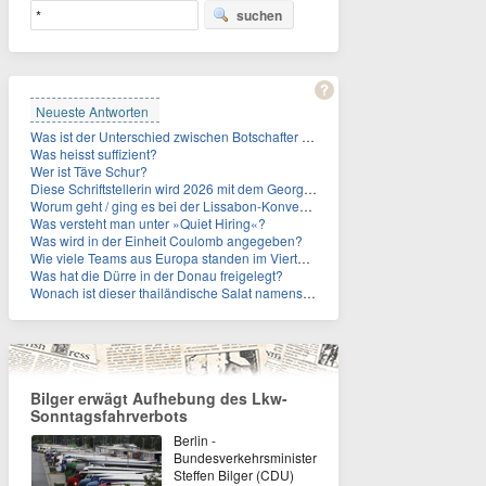
suchen
Neueste Antworten
Was ist der Unterschied zwischen Botschafter und Konsul?
Was heisst suffizient?
Wer ist Täve Schur?
Diese Schriftstellerin wird 2026 mit dem Georg-Büchner-Preis ausgezeichnet. Wie heißt sie?
Worum geht / ging es bei der Lissabon-Konvention?
Was versteht man unter »Quiet Hiring«?
Was wird in der Einheit Coulomb angegeben?
Wie viele Teams aus Europa standen im Viertelfinale der Fußball-WM 2026 in Mexiko, den USA und Kanada?
Was hat die Dürre in der Donau freigelegt?
Wonach ist dieser thailändische Salat namens Nam Tok benannt?
Bilger erwägt Aufhebung des Lkw-
Sonntagsfahrverbots
Berlin -
Bundesverkehrsminister
Steffen Bilger (CDU)