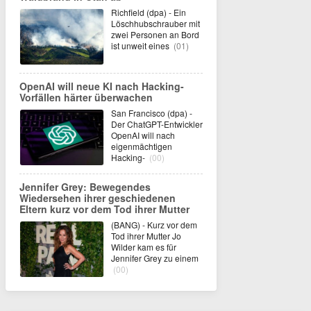
Richfield (dpa) - Ein
Löschhubschrauber mit
zwei Personen an Bord
ist unweit eines
(01)
OpenAI will neue KI nach Hacking-
Vorfällen härter überwachen
San Francisco (dpa) -
Der ChatGPT-Entwickler
OpenAI will nach
eigenmächtigen
Hacking-
(00)
Jennifer Grey: Bewegendes
Wiedersehen ihrer geschiedenen
Eltern kurz vor dem Tod ihrer Mutter
(BANG) - Kurz vor dem
Tod ihrer Mutter Jo
Wilder kam es für
Jennifer Grey zu einem
(00)