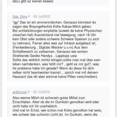
dazu gibt ez keinen beweiz
Das_Ding
03. Juli 2015
*gg* Das ist ein ammenmärchen. Genauso könntest du
sagen das Braungefleckte Kühe Kakao-Milch geben.
Bei schlafstörungen empfehle (soweit da keine Physischen
ursachen hat) Ausreichend viel bewegung, nach 18 Uhr
kein Obst oder andere schwere Schwere Speisen zu sich
zu nehmen). Ferner alles was auf Infrarot aufgebaut ist,
(Fernbedienung , Digitale Wecker u.v.m) Aus dem
Schlafbereich zu verbannen. Genauso wie extrem
Strahlende Geräte Handys , Lapptops usw.
Sollte das wirklich nichts bringen.sollte man mal über sein
leben nachdenken, was fehlt mir? , geht es mir gut?, was
für probleme habe ich gerade? Wenn du diese für dich
selber nicht beantworten kannst... sprich mal mit deinem
Hausarzt (las dir aber erstmal keine Pillen verschreiben)
anthonius
02. Juli 2015
Also warme Milch ist schonein gutes Mittel zum
Einschlafen. Aber ob die im Dumkeln gemolken wird oder
nicht halte ich für unerheblich.
Und mal im Ernst, wer schon mal Kühe gemolken hat weis,
wie schwer das schonim Licht ist. Im Dunkeln, wenn die