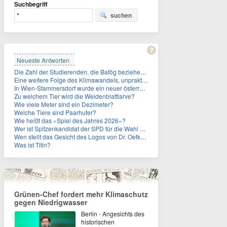
Suchbegriff
suchen
Neueste Antworten
Die Zahl der Studierenden, die Bafög beziehen, sinkt. Woran liegt das?
Eine weitere Folge des Klimawandels, unpraktisch für Urlauber: Wo fehlt mittlerweile sogar das Trinkwasser?
In Wien-Stammersdorf wurde ein neuer österreichischer Temperaturrekord gemessen. Wie hoch war die Temperatur?
Zu welchem Tier wird die Weidenblattlarve?
Wie viele Meter sind ein Dezimeter?
Welche Tiere sind Paarhufer?
Wie heißt das »Spiel des Jahres 2026«?
Wer ist Spitzenkandidat der SPD für die Wahl zum Berliner Abgeordnetenhaus im September 2026?
Wen stellt das Gesicht des Logos von Dr. Oetker dar?
Was ist Titin?
Grünen-Chef fordert mehr Klimaschutz
gegen Niedrigwasser
Berlin - Angesichts des
historischen