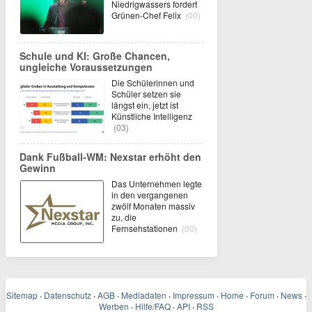
Niedrigwassers fordert
Grünen-Chef Felix
(00)
Schule und KI: Große Chancen,
ungleiche Voraussetzungen
Die Schülerinnen und
Schüler setzen sie
längst ein, jetzt ist
Künstliche Intelligenz
(03)
Dank Fußball-WM: Nexstar erhöht den
Gewinn
Das Unternehmen legte
in den vergangenen
zwölf Monaten massiv
zu, die
Fernsehstationen
(00)
Sitemap
·
Datenschutz
·
AGB
·
Mediadaten
·
Impressum
·
Home
·
Forum
·
News
·
Werben
·
Hilfe/FAQ
·
API
·
RSS