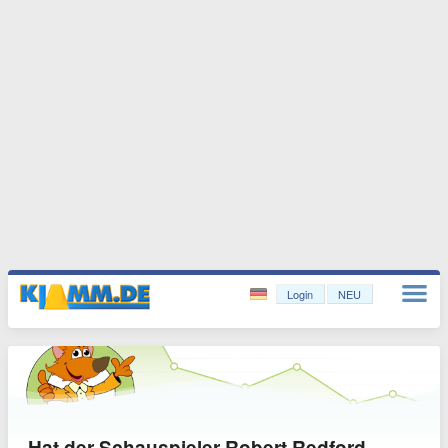
Login
NEU
Hat der Schauspieler Robert Redford