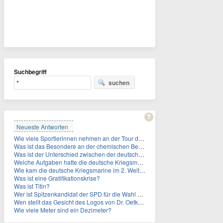
Suchbegriff
suchen
Neueste Antworten
Wie viele Sportlerinnen nehmen an der Tour de Femmes teil?
Was ist das Besondere an der chemischen Bezeichnung für Titin?
Was ist der Unterschied zwischen der deutschen Kriegsmarine im 2. Weltkrieg und der Naziflotte?
Welche Aufgaben hatte die deutsche Kriegsmarine im 2. Weltkrieg im Schwarzen Meer?
Wie kam die deutsche Kriegsmarine im 2. Weltkrieg ins Schwarze Meer?
Was ist eine Gratifikationskrise?
Was ist Titin?
Wer ist Spitzenkandidat der SPD für die Wahl zum Berliner Abgeordnetenhaus im September 2026?
Wen stellt das Gesicht des Logos von Dr. Oetker dar?
Wie viele Meter sind ein Dezimeter?