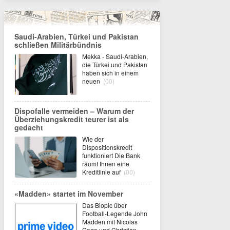
Saudi-Arabien, Türkei und Pakistan
schließen Militärbündnis
Mekka - Saudi-Arabien,
die Türkei und Pakistan
haben sich in einem
neuen
(00)
Dispofalle vermeiden – Warum der
Überziehungskredit teurer ist als
gedacht
Wie der
Dispositionskredit
funktioniert Die Bank
räumt Ihnen eine
Kreditlinie auf
(00)
«Madden» startet im November
Das Biopic über
Football-Legende John
Madden mit Nicolas
Cage und Christian