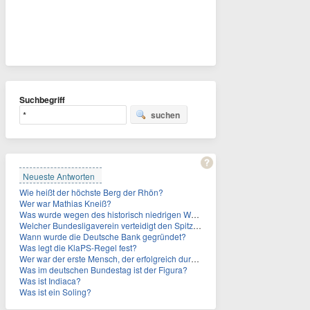
Suchbegriff
suchen
Neueste Antworten
Wie heißt der höchste Berg der Rhön?
Wer war Mathias Kneiß?
Was wurde wegen des historisch niedrigen Wasserstands der Donau in Budapest freigelegt und geborgen?
Welcher Bundesligaverein verteidigt den Spitzenplatz im Ranking der vegan-freundlichsten Fußballstadien in Deutschland?
Wann wurde die Deutsche Bank gegründet?
Was legt die KlaPS-Regel fest?
Wer war der erste Mensch, der erfolgreich durch den Ärmelkanal schwamm?
Was im deutschen Bundestag ist der Figura?
Was ist Indiaca?
Was ist ein Soling?