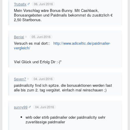
Trubatix
06. Juni 2016
Mein Vorschlag wäre Bonus-Bunny. Mit Cashback,
Bonusangeboten und Paidmails bekommst du zusätzlich €
2,50 Startbonus.
Benial
05. Juni 2016
Versuch es mal dort::
http://www.adiceltic.de/paidmailer-
vergleich/
Viel Glück und Erfolg Dir :-)*
Seven7
04. Juni 2016
paidmailcity find ich spitze. die bonusaktionen werden fast
alle bis zum 2. tag vergütet. einfach mal reinschauen ;)
sunny99
04. Juni 2016
wirb oder stirb paidmailer oder paidmailcity sehr
zuverlässige paidmailer