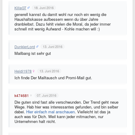
KillaGT
18. Juni 2016
generell kannst du damit wohl nur noch ein wenig die
Haushaltskasse aufbessern wenn du über Jahre
dranbleibst. Dazu fehlt vielen die Moral, da jeder immer
schnell mit wenig Aufwand - Kohle machen will :)
DunklerLord
13. Juni 2016
Mailbang ist sehr gut
Heidi1978
13. Juni 2016
Ich finde Der Mailtausch und Promi-Mail gut.
k474681
07. Juni 2016
Die guten sind fast alle verschwunden. Der Trend geht neue
Wege. Hab hier was interessantes gefunden, und bin selber
dabei.
Hier einfach mal anschauen
. Vielleicht ist das ja
auch was für Dich. Weil kann jeder mitmachen, nur
Unternehmen halt nicht.