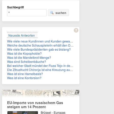
Suchbegriff
suchen
Neueste Antworten
Wie viele neue Kundinnen und Kunden gewann MagentaTV allein durch die WM hinzu?
Welche deutsche Schauspielerin erhält den Deutschen Kulturpolitikpreis?
Wie viele Bundespräsidenten gab es bislang?
Was ist die Kopophobie?
Was ist die Mandelbrot-Menge?
Was sind Scheibenbäuche?
Bei welcher Stadt mündet der Fluss Tejo in den Atlantik?
Die Zitrusfrucht Chironja ist eine Kreuzung aus welchen Früchten?
Was ist eine Hamelbasis?
Was ist eine Kontorsion?
EU-Importe von russischem Gas
steigen um 14 Prozent
Brüssel - Europas