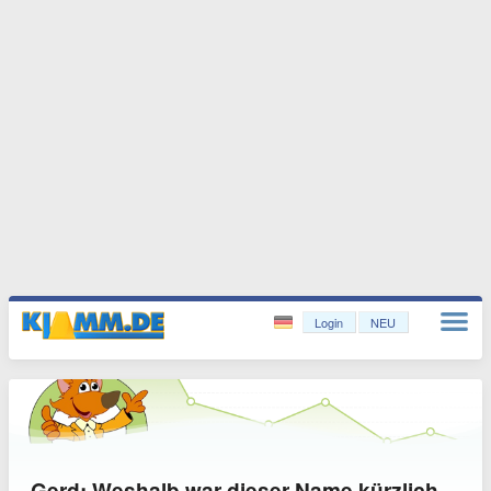
Login
NEU
Gerd: Weshalb war dieser Name kürzlich