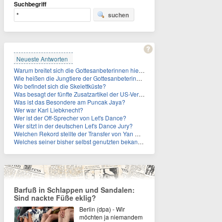
Suchbegriff
suchen
Neueste Antworten
Warum breitet sich die Gottesanbeterinnen hierzulande immer weiter aus?
Wie heißen die Jungtiere der Gottesanbeterinnen?
Wo befindet sich die Skelettküste?
Was besagt der fünfte Zusatzartikel der US-Verfassung, auf den sich Fauci berief?
Was ist das Besondere am Puncak Jaya?
Wer war Karl Liebknecht?
Wer ist der Off-Sprecher von Let's Dance?
Wer sitzt in der deutschen Let's Dance Jury?
Welchen Rekord stellte der Transfer von Yan Diomande zudem auf?
Welches seiner bisher selbst genutzten bekannten Gebäude verpachtet der Vatikan nun?
Barfuß in Schlappen und Sandalen:
Sind nackte Füße eklig?
Berlin (dpa) - Wir
möchten ja niemandem