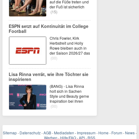
auf die Füße treten und
der Fuß ist sicherlich
(15)
ESPN setzt auf Kontinuität im College
Football
Chris Fowler, Kirk
Herbstreit und Holly
Rowe bleiben auch in
der Saison 2026/27 das
(00)
Lisa Rinna verrät, wie ihre Töchter sie
inspirieren
(BANG) - Lisa Rinna
holt sich in Sachen
Style und Beauty gerne
Inspiration bei ihren
(00)
Sitemap
·
Datenschutz
·
AGB
·
Mediadaten
·
Impressum
·
Home
·
Forum
·
News
·
Werben
·
Hilfe/FAQ
·
API
·
RSS