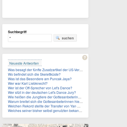
Suchbegriff
suchen
Neueste Antworten
Was besagt der fünfte Zusatzartikel der US-Verfassung, auf den sich Fauci berief?
Wo befindet sich die Skelettküste?
Was ist das Besondere am Puncak Jaya?
Wer war Karl Liebknecht?
Wer ist der Off-Sprecher von Let's Dance?
Wer sitzt in der deutschen Let's Dance Jury?
Wie heißen die Jungtiere der Gottesanbeterinnen?
Warum breitet sich die Gottesanbeterinnen hierzulande immer weiter aus?
Welchen Rekord stellte der Transfer von Yan Diomande zudem auf?
Welches seiner bisher selbst genutzten bekannten Gebäude verpachtet der Vatikan nun?