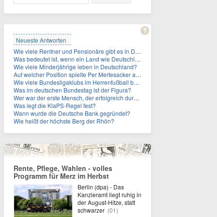
Neueste Antworten
Wie viele Rentner und Pensionäre gibt es in Deutschland aktuell?
Was bedeutet ist, wenn ein Land wie Deutschland ein Demographieproblem hat?
Wie viele Minderjährige leben in Deutschland?
Auf welcher Position spielte Per Mertesacker als Fußballer?
Wie viele Bundesligaklubs im Herrenfußball befinden sich in NRW?
Was im deutschen Bundestag ist der Figura?
Wer war der erste Mensch, der erfolgreich durch den Ärmelkanal schwamm?
Was legt die KlaPS-Regel fest?
Wann wurde die Deutsche Bank gegründet?
Wie heißt der höchste Berg der Rhön?
Rente, Pflege, Wahlen - volles
Programm für Merz im Herbst
Berlin (dpa) - Das
Kanzleramt liegt ruhig in
der August-Hitze, statt
schwarzer
(01)