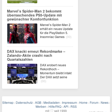
Marvel’s Spider-Man 2 bekommt
überraschendes PS5-Update mit
gewünschter Komfortfunktion
Marvel’s Spider-Man 2
erhält ein neues Update
für die PlayStation 5.
Insomniac Games
(00)
DAX knackt erneut Rekordmarke –
Zalando-Aktie crasht nach
Quartalszahlen
DAX erobert neues
Rekordhoch –
Momentum bleibt intakt
Der DAX setzt seine
(00)
Sitemap
·
Datenschutz
·
AGB
·
Mediadaten
·
Impressum
·
Home
·
Forum
·
News
·
Werben
·
Hilfe/FAQ
·
API
·
RSS
♡
mit
seit 1999
nach oben