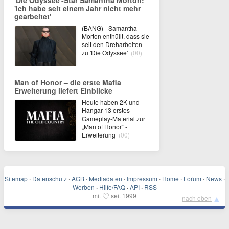
'Die Odyssee'-Star Samantha Morton:
'Ich habe seit einem Jahr nicht mehr
gearbeitet'
(BANG) - Samantha
Morton enthüllt, dass sie
seit den Dreharbeiten
zu 'Die Odyssee'
(00)
Man of Honor – die erste Mafia
Erweiterung liefert Einblicke
Heute haben 2K und
Hangar 13 erstes
Gameplay-Material zur
„Man of Honor“ -
Erweiterung
(00)
Sitemap
·
Datenschutz
·
AGB
·
Mediadaten
·
Impressum
·
Home
·
Forum
·
News
·
Werben
·
Hilfe/FAQ
·
API
·
RSS
♡
mit
seit 1999
▲
nach oben