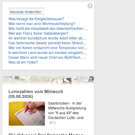
Neueste Antworten
Was besagt die Ewigkeitsklausel?
Wie nennt man eine Wortneuschöpfung?
Wie heißt die Hauptstadt des österreichischen Bundeslandes Steiermark?
Wer war Franz Xaver Gabelsberger?
An welcher kunstschule wurde Adolf Hitler abgelehnt?
Das italienische Gesetz schreibt freien Strandzugang vor. Wie viel der Küste ist privat verpachtet?
Wie viel Kelvin entspricht eine Temperatur von null Grad Celsius?
In welchem Land wurde am meisten eingebrochen?
Dieser Mann wird neuer Chef von BioNTech, wie heißt er?
Was ist ein Fylke?
Lottozahlen vom Mittwoch
(05.08.2026)
Saarbrücken - In der
Mittwochs-Ausspielung
von "6 aus 49" des
Deutschen Lotto- und
(01)