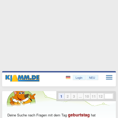
Login
NEU
1
2
3
...
10
11
12
geburtstag
Deine Suche nach Fragen mit dem Tag
hat