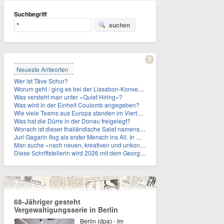
Suchbegriff
suchen
Neueste Antworten
Wer ist Täve Schur?
Worum geht / ging es bei der Lissabon-Konvention?
Was versteht man unter »Quiet Hiring«?
Was wird in der Einheit Coulomb angegeben?
Wie viele Teams aus Europa standen im Viertelfinale der Fußball-WM 2026 in Mexiko, den USA und Kanada?
Was hat die Dürre in der Donau freigelegt?
Wonach ist dieser thailändische Salat namens Nam Tok benannt?
Juri Gagarin flog als erster Mensch ins All. In welchem Jahr?
Man suche »nach neuen, kreativen und unkonventionellen« Ideen im Umgang mit dem Iran, schrieb das US-Militär. An wen?
Diese Schriftstellerin wird 2026 mit dem Georg-Büchner-Preis ausgezeichnet. Wie heißt sie?
68-Jähriger gesteht
Vergewaltigungsserie in Berlin
Berlin (dpa) - Im