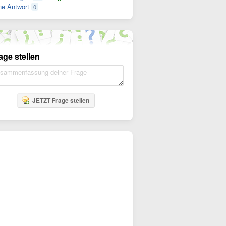
e Antwort
0
age stellen
JETZT Frage stellen