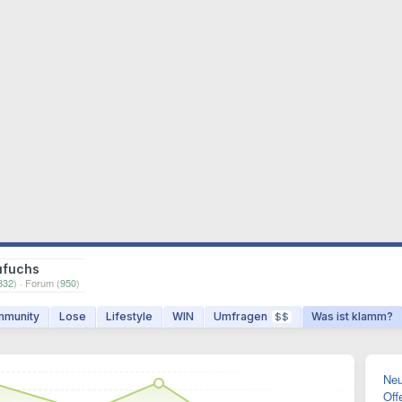
ufuchs
832
) · Forum (
950
)
munity
Lose
Lifestyle
WIN
Umfragen
Was ist klamm?
$$
Neu
Off