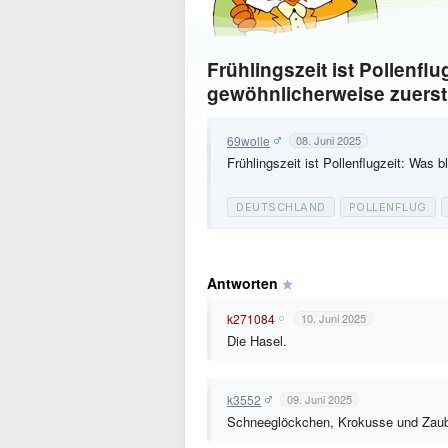
Frühlingszeit ist Pollenfl
gewöhnlicherweise zuers
69wolle
08. Juni 2025
Frühlingszeit ist Pollenflugzeit: Was 
DEUTSCHLAND
POLLENFLUG
Antworten
k271084
10. Juni 2025
Die Hasel.
k3552
09. Juni 2025
Schneeglöckchen, Krokusse und Zaube