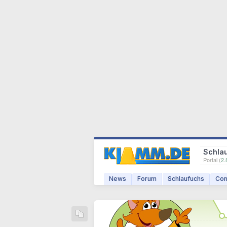
Schla
Portal (
2.
News
Forum
Schlaufuchs
Com