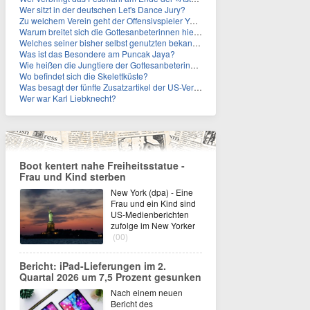
Wer sitzt in der deutschen Let's Dance Jury?
Zu welchem Verein geht der Offensivspieler Yan Diomande?
Warum breitet sich die Gottesanbeterinnen hierzulande immer weiter aus?
Welches seiner bisher selbst genutzten bekannten Gebäude verpachtet der Vatikan nun?
Was ist das Besondere am Puncak Jaya?
Wie heißen die Jungtiere der Gottesanbeterinnen?
Wo befindet sich die Skelettküste?
Was besagt der fünfte Zusatzartikel der US-Verfassung, auf den sich Fauci berief?
Wer war Karl Liebknecht?
Boot kentert nahe Freiheitsstatue -
Frau und Kind sterben
New York (dpa) - Eine
Frau und ein Kind sind
US-Medienberichten
zufolge im New Yorker
(00)
Bericht: iPad-Lieferungen im 2.
Quartal 2026 um 7,5 Prozent gesunken
Nach einem neuen
Bericht des