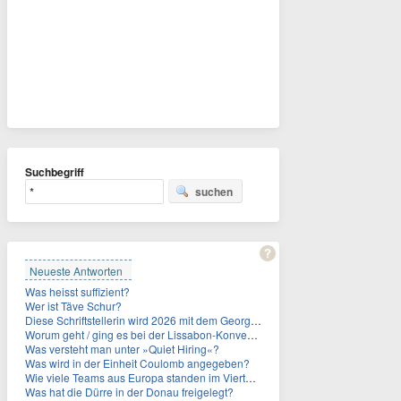
Suchbegriff
suchen
Neueste Antworten
Was heisst suffizient?
Wer ist Täve Schur?
Diese Schriftstellerin wird 2026 mit dem Georg-Büchner-Preis ausgezeichnet. Wie heißt sie?
Worum geht / ging es bei der Lissabon-Konvention?
Was versteht man unter »Quiet Hiring«?
Was wird in der Einheit Coulomb angegeben?
Wie viele Teams aus Europa standen im Viertelfinale der Fußball-WM 2026 in Mexiko, den USA und Kanada?
Was hat die Dürre in der Donau freigelegt?