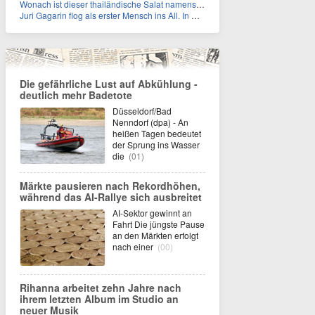
Wonach ist dieser thailändische Salat namens Nam Tok benannt?
Juri Gagarin flog als erster Mensch ins All. In welchem Jahr?
Die gefährliche Lust auf Abkühlung -
deutlich mehr Badetote
Düsseldorf/Bad
Nenndorf (dpa) - An
heißen Tagen bedeutet
der Sprung ins Wasser
die
(01)
Märkte pausieren nach Rekordhöhen,
während das AI-Rallye sich ausbreitet
AI-Sektor gewinnt an
Fahrt Die jüngste Pause
an den Märkten erfolgt
nach einer
(00)
Rihanna arbeitet zehn Jahre nach
ihrem letzten Album im Studio an
neuer Musik