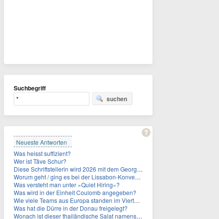
Suchbegriff
suchen
Neueste Antworten
Was heisst suffizient?
Wer ist Täve Schur?
Diese Schriftstellerin wird 2026 mit dem Georg-Büchner-Preis ausgezeichnet. Wie heißt sie?
Worum geht / ging es bei der Lissabon-Konvention?
Was versteht man unter »Quiet Hiring«?
Was wird in der Einheit Coulomb angegeben?
Wie viele Teams aus Europa standen im Viertelfinale der Fußball-WM 2026 in Mexiko, den USA und Kanada?
Was hat die Dürre in der Donau freigelegt?
Wonach ist dieser thailändische Salat namens Nam Tok benannt?