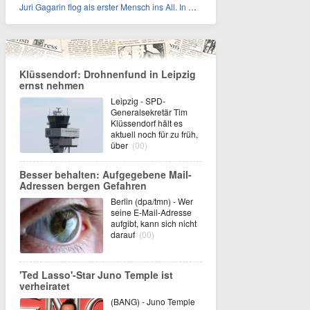
Juri Gagarin flog als erster Mensch ins All. In welchem Jahr?
Klüssendorf: Drohnenfund in Leipzig
ernst nehmen
Leipzig - SPD-
Generalsekretär Tim
Klüssendorf hält es
aktuell noch für zu früh,
über
(00)
Besser behalten: Aufgegebene Mail-
Adressen bergen Gefahren
Berlin (dpa/tmn) - Wer
seine E-Mail-Adresse
aufgibt, kann sich nicht
darauf
(00)
'Ted Lasso'-Star Juno Temple ist
verheiratet
(BANG) - Juno Temple