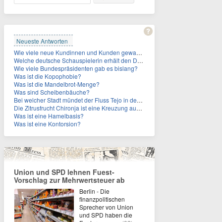
Neueste Antworten
Wie viele neue Kundinnen und Kunden gewann MagentaTV allein durch die WM hinzu?
Welche deutsche Schauspielerin erhält den Deutschen Kulturpolitikpreis?
Wie viele Bundespräsidenten gab es bislang?
Was ist die Kopophobie?
Was ist die Mandelbrot-Menge?
Was sind Scheibenbäuche?
Bei welcher Stadt mündet der Fluss Tejo in den Atlantik?
Die Zitrusfrucht Chironja ist eine Kreuzung aus welchen Früchten?
Was ist eine Hamelbasis?
Was ist eine Kontorsion?
Union und SPD lehnen Fuest-
Vorschlag zur Mehrwertsteuer ab
Berlin - Die
finanzpolitischen
Sprecher von Union
und SPD haben die