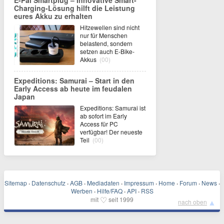
E-Pal Smartplug – Innovative Smart-
Charging-Lösung hilft die Leistung
eures Akku zu erhalten
Hitzewellen sind nicht
nur für Menschen
belastend, sondern
setzen auch E-Bike-
Akkus
(00)
Expeditions: Samurai – Start in den
Early Access ab heute im feudalen
Japan
Expeditions: Samurai ist
ab sofort im Early
Access für PC
verfügbar! Der neueste
Teil
(00)
Sitemap
·
Datenschutz
·
AGB
·
Mediadaten
·
Impressum
·
Home
·
Forum
·
News
·
Werben
·
Hilfe/FAQ
·
API
·
RSS
♡
mit
seit 1999
▲
nach oben