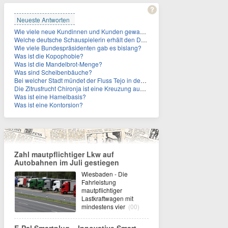
Neueste Antworten
Wie viele neue Kundinnen und Kunden gewann MagentaTV allein durch die WM hinzu?
Welche deutsche Schauspielerin erhält den Deutschen Kulturpolitikpreis?
Wie viele Bundespräsidenten gab es bislang?
Was ist die Kopophobie?
Was ist die Mandelbrot-Menge?
Was sind Scheibenbäuche?
Bei welcher Stadt mündet der Fluss Tejo in den Atlantik?
Die Zitrusfrucht Chironja ist eine Kreuzung aus welchen Früchten?
Was ist eine Hamelbasis?
Was ist eine Kontorsion?
Zahl mautpflichtiger Lkw auf
Autobahnen im Juli gestiegen
Wiesbaden - Die
Fahrleistung
mautpflichtiger
Lastkraftwagen mit
mindestens vier
(00)