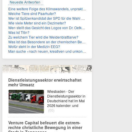
Neueste Antworten
Eine weitere Folge des Klimawandels, unpraktisch für Urlauber: Wo fehlt mittlerweile sogar das Trinkwasser?
Welche Tiere sind Paarhufer?
Wer ist Spitzenkandidat der SPD für die Wahl zum Berliner Abgeordnetenhaus im September 2026?
Wie viele Meter sind ein Dezimeter?
Wen stellt das Gesicht des Logos von Dr. Oetker dar?
Was ist Titin?
Zu welchem Tier wird die Weidenblattlarve?
Was ist das Besondere an der chemischen Bezeichnung für Titin?
Wofür steht in der Medizin EEG?
Man suche »nach neuen, kreativen und unkonventionellen« Ideen im Umgang mit dem Iran, schrieb das US-Militär. An wen?
Dienstleistungssektor erwirtschaftet
mehr Umsatz
Wiesbaden - Der
Dienstleistungssektor in
Deutschland hat im Mai
2026 kalender- und
(00)
Venture Capital befeuert die extrem-
rechte christliche Bewegung in einer