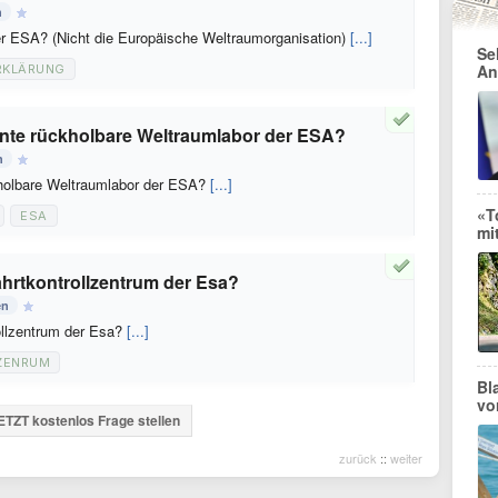
n
ter ESA? (Nicht die Europäische Weltraumorganisation)
[...]
Se
An
RKLÄRUNG
nte rückholbare Weltraumlabor der ESA?
n
holbare Weltraumlabor der ESA?
[...]
«T
ESA
mi
hrtkontrollzentrum der Esa?
en
ollzentrum der Esa?
[...]
ZENRUM
Bl
vo
ETZT kostenlos Frage stellen
zurück
::
weiter