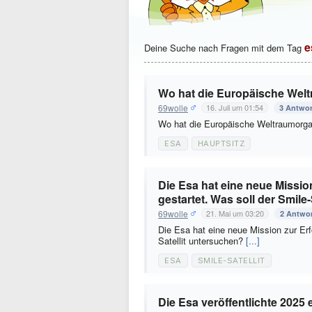
e
Deine Suche nach Fragen mit dem Tag
Wo hat die Europäische Welt
69wolle
16. Juli um 01:54
3 Antwo
Wo hat die Europäische Weltraumorgan
ESA
HAUPTSITZ
Die Esa hat eine neue Missi
gestartet. Was soll der Smile
69wolle
21. Mai um 03:20
2 Antwo
Die Esa hat eine neue Mission zur Er
Satellit untersuchen?
[...]
ESA
SMILE-SATELLIT
Die Esa veröffentlichte 2025 