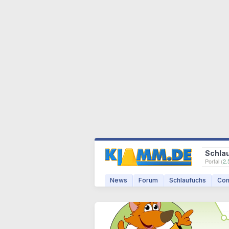
Schla
Portal (
2.
News
Forum
Schlaufuchs
Com