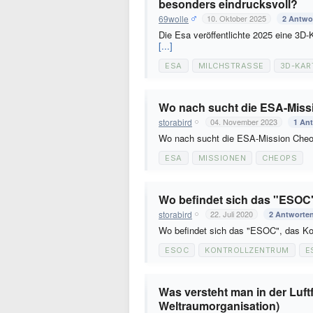
besonders eindrucksvoll?
69wolle
10. Oktober 2025
2 Antwo
Die Esa veröffentlichte 2025 eine 3D-
[...]
ESA
MILCHSTRASSE
3D-KAR
Wo nach sucht die ESA-Mis
storabird
04. November 2023
1 An
Wo nach sucht die ESA-Mission Che
ESA
MISSIONEN
CHEOPS
Wo befindet sich das "ESOC"
storabird
22. Juli 2020
2 Antworte
Wo befindet sich das "ESOC", das K
ESOC
KONTROLLZENTRUM
E
Was versteht man in der Luft
Weltraumorganisation)