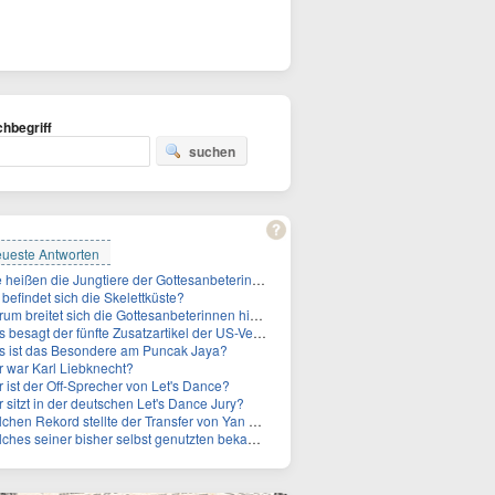
hbegriff
suchen
ueste Antworten
Wie heißen die Jungtiere der Gottesanbeterinnen?
befindet sich die Skelettküste?
 breitet sich die Gottesanbeterinnen hierzulande immer weiter aus?
sagt der fünfte Zusatzartikel der US-Verfassung, auf den sich Fauci berief?
 ist das Besondere am Puncak Jaya?
 war Karl Liebknecht?
 ist der Off-Sprecher von Let's Dance?
 sitzt in der deutschen Let's Dance Jury?
hen Rekord stellte der Transfer von Yan Diomande zudem auf?
s seiner bisher selbst genutzten bekannten Gebäude verpachtet der Vatikan nun?