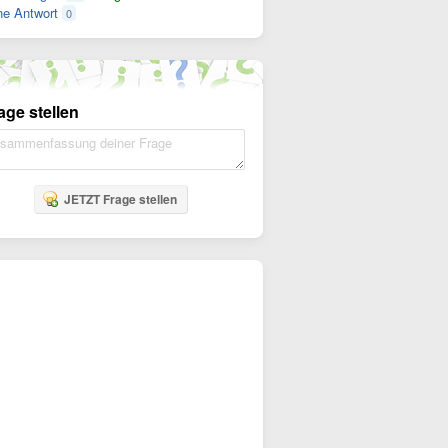
e Antwort
0
age stellen
JETZT Frage stellen