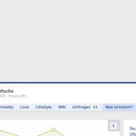
ufuchs
573
) · Forum (
751
)
munity
Lose
Lifestyle
WIN
Umfragen
Was ist klamm?
$$
1
Neu
Off