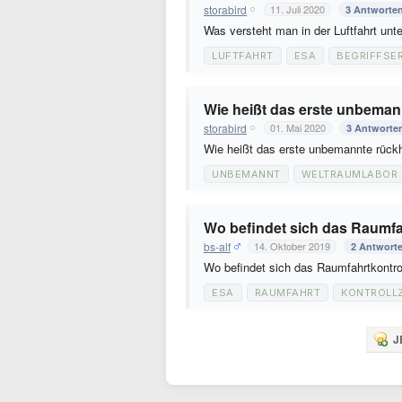
storabird
11. Juli 2020
3 Antworte
Was versteht man in der Luftfahrt un
LUFTFAHRT
ESA
BEGRIFFSE
Wie heißt das erste unbeman
storabird
01. Mai 2020
3 Antworte
Wie heißt das erste unbemannte rück
UNBEMANNT
WELTRAUMLABOR
Wo befindet sich das Raumfa
bs-alf
14. Oktober 2019
2 Antwort
Wo befindet sich das Raumfahrtkontr
ESA
RAUMFAHRT
KONTROLL
J