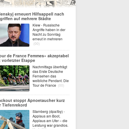
lenskyj erneuert Hilfsappell nach
griffen auf mehrere Städte
Kiew - Russische
Angriffe haben in der
Nacht zu Sonntag
erneut in mehreren
(00)
our de France Femmes» akzeptabel
t vorletzter Etappe
Nachmittags überträgt
das Erste Deutsche
Fernsehen das
weibliche Pendant. Die
Tour de France
(00)
ackout stoppt Apnoetaucher kurz
r Tiefenrekord
Starnberg (dpa/lby) -
Applaus am Boot,
Applaus am Ufer – die
Leistung war grandios.