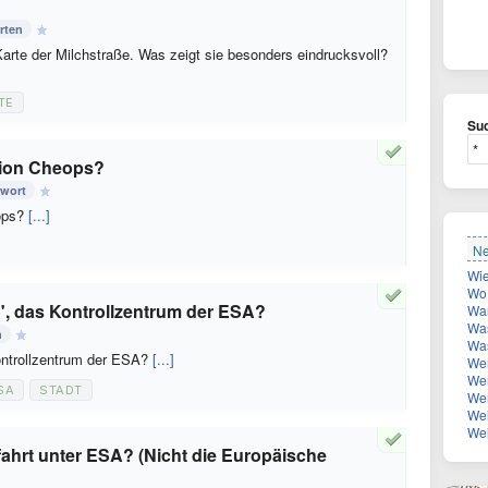
rten
Karte der Milchstraße. Was zeigt sie besonders eindrucksvoll?
TE
Suc
sion Cheops?
twort
ops?
[...]
Ne
Wo 
, das Kontrollzentrum der ESA?
Warum
Was be
n
Was
ontrollzentrum der ESA?
[...]
Wer
Wer
SA
STADT
Wer
Welc
Welche
fahrt unter ESA? (Nicht die Europäische