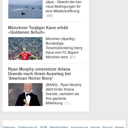
(dpa) - Obwohl der Iran
neue Bedingungen für
eine Wiedereröffnung
(09)
Münchner Torjäger Kane erhält
«Goldenen Schuh»
München (dpa/lby) -
Bundesliga-
Torschützenkönig Harry
Kane vom FC Bayern
München wird
(01)
Ryan Murphy unterstützt Ariana
Grande nach ihrem Ausstieg bei
'American Horror Story'
(BANG) - Ryan Murphy
steht hinter Ariana
Grande, nachdem sie
ihre geplante
Mitwirkung
(00)
Sitemap
·
Datenschutz
·
AGB
·
Mediadaten
·
Impressum
·
Home
·
Forum
·
News
·