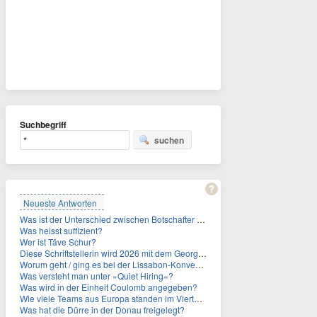
Suchbegriff
suchen
Neueste Antworten
Was ist der Unterschied zwischen Botschafter und Konsul?
Was heisst suffizient?
Wer ist Täve Schur?
Diese Schriftstellerin wird 2026 mit dem Georg-Büchner-Preis ausgezeichnet. Wie heißt sie?
Worum geht / ging es bei der Lissabon-Konvention?
Was versteht man unter »Quiet Hiring«?
Was wird in der Einheit Coulomb angegeben?
Wie viele Teams aus Europa standen im Viertelfinale der Fußball-WM 2026 in Mexiko, den USA und Kanada?
Was hat die Dürre in der Donau freigelegt?