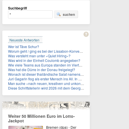
Suchbegriff
suchen
Neueste Antworten
Wer ist Täve Schur?
Worum geht / ging es bei der Lissabon-Konvention?
Was versteht man unter »Quiet Hiring«?
Was wird in der Einheit Coulomb angegeben?
Wie viele Teams aus Europa standen im Viertelfinale der Fußball-WM 2026 in Mexiko, den USA und Kanada?
Was hat die Dürre in der Donau freigelegt?
Wonach ist dieser thailändische Salat namens Nam Tok benannt?
Juri Gagarin flog als erster Mensch ins All. In welchem Jahr?
Man suche »nach neuen, kreativen und unkonventionellen« Ideen im Umgang mit dem Iran, schrieb das US-Militär. An wen?
Diese Schriftstellerin wird 2026 mit dem Georg-Büchner-Preis ausgezeichnet. Wie heißt sie?
Weiter 50 Millionen Euro im Lotto-
Jackpot
Bremen (dpa) - Der