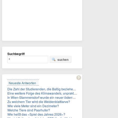
Suchbegriff
suchen
Neueste Antworten
Die Zahl der Studierenden, die Bafög beziehen, sinkt. Woran liegt das?
Eine weitere Folge des Klimawandels, unpraktisch für Urlauber: Wo fehlt mittlerweile sogar das Trinkwasser?
In Wien-Stammersdorf wurde ein neuer österreichischer Temperaturrekord gemessen. Wie hoch war die Temperatur?
Zu welchem Tier wird die Weidenblattlarve?
Wie viele Meter sind ein Dezimeter?
Welche Tiere sind Paarhufer?
Wie heißt das »Spiel des Jahres 2026«?