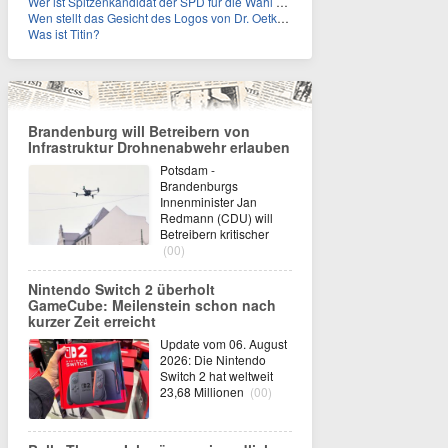
Wer ist Spitzenkandidat der SPD für die Wahl zum Berliner Abgeordnetenhaus im September 2026?
Wen stellt das Gesicht des Logos von Dr. Oetker dar?
Was ist Titin?
Brandenburg will Betreibern von
Infrastruktur Drohnenabwehr erlauben
Potsdam -
Brandenburgs
Innenminister Jan
Redmann (CDU) will
Betreibern kritischer
(00)
Nintendo Switch 2 überholt
GameCube: Meilenstein schon nach
kurzer Zeit erreicht
Update vom 06. August
2026: Die Nintendo
Switch 2 hat weltweit
23,68 Millionen
(00)