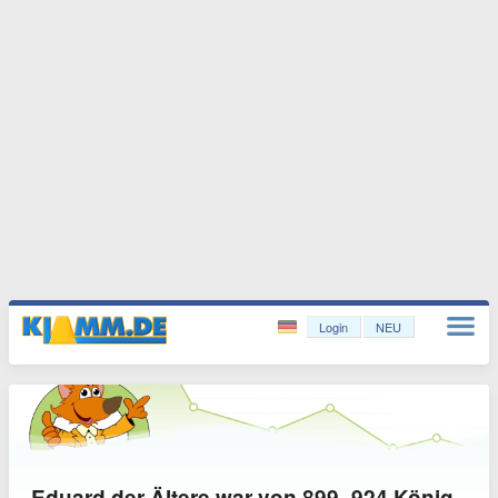
Login
NEU
Eduard der Ältere war von 899–924 König