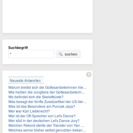
Suchbegriff
suchen
Neueste Antworten
Warum breitet sich die Gottesanbeterinnen hierzulande immer weiter aus?
Wie heißen die Jungtiere der Gottesanbeterinnen?
Wo befindet sich die Skelettküste?
Was besagt der fünfte Zusatzartikel der US-Verfassung, auf den sich Fauci berief?
Was ist das Besondere am Puncak Jaya?
Wer war Karl Liebknecht?
Wer ist der Off-Sprecher von Let's Dance?
Wer sitzt in der deutschen Let's Dance Jury?
Welchen Rekord stellte der Transfer von Yan Diomande zudem auf?
Welches seiner bisher selbst genutzten bekannten Gebäude verpachtet der Vatikan nun?