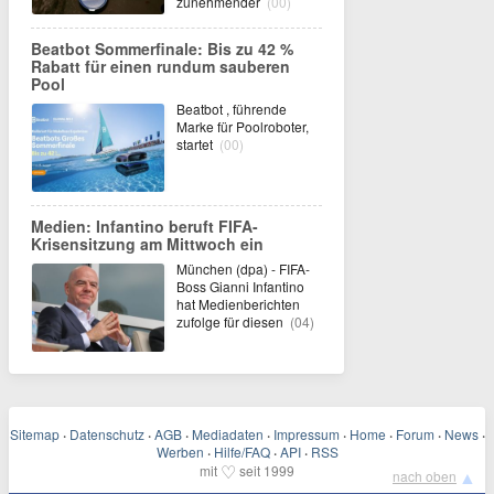
zunehmender
(00)
Beatbot Sommerfinale: Bis zu 42 %
Rabatt für einen rundum sauberen
Pool
Beatbot , führende
Marke für Poolroboter,
startet
(00)
Medien: Infantino beruft FIFA-
Krisensitzung am Mittwoch ein
München (dpa) - FIFA-
Boss Gianni Infantino
hat Medienberichten
zufolge für diesen
(04)
Sitemap
·
Datenschutz
·
AGB
·
Mediadaten
·
Impressum
·
Home
·
Forum
·
News
·
Werben
·
Hilfe/FAQ
·
API
·
RSS
♡
mit
seit 1999
▲
nach oben