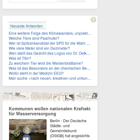
Neueste Antworten
Eine weitere Folge des Klimawandels, unpraktisch für Urlauber: Wo fehlt mittlerweile sogar das Trinkwasser?
Welche Tiere sind Paarhufer?
Wer ist Spitzenkandidat der SPD für die Wahl zum Berliner Abgeordnetenhaus im September 2026?
Wie viele Meter sind ein Dezimeter?
Wen stellt das Gesicht des Logos von Dr. Oetker dar?
Was ist Titin?
Zu welchem Tier wird die Weidenblattlarve?
Was ist das Besondere an der chemischen Bezeichnung für Titin?
Wofür steht in der Medizin EEG?
Man suche »nach neuen, kreativen und unkonventionellen« Ideen im Umgang mit dem Iran, schrieb das US-Militär. An wen?
Kommunen wollen nationalen Kraftakt
für Wasserversorgung
Berlin - Der Deutsche
Städte- und
Gemeindebund
(DStGB) hat angesichts