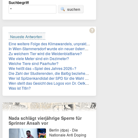
Suchbegriff
suchen
Neueste Antworten
Eine weitere Folge des Klimawandels, unpraktisch für Urlauber: Wo fehlt mittlerweile sogar das Trinkwasser?
In Wien-Stammersdorf wurde ein neuer österreichischer Temperaturrekord gemessen. Wie hoch war die Temperatur?
Zu welchem Tier wird die Weidenblattlarve?
Wie viele Meter sind ein Dezimeter?
Welche Tiere sind Paarhufer?
Wie heißt das »Spiel des Jahres 2026«?
Die Zahl der Studierenden, die Bafög beziehen, sinkt. Woran liegt das?
Wer ist Spitzenkandidat der SPD für die Wahl zum Berliner Abgeordnetenhaus im September 2026?
Wen stellt das Gesicht des Logos von Dr. Oetker dar?
Was ist Titin?
Nada schlägt vierjährige Sperre für
Sprinter Ansah vor
Berlin (dpa) - Die
Nationale Anti Doping