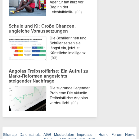
Agentur hat kurz vor
Beginn der
Leichtathletik-
(00)
Schule und KI: Große Chancen,
ungleiche Voraussetzungen
Die Schülerinnen und
Schüler setzen sie
längst ein, jetzt ist
Künstliche Intelligenz
(03)
Angolas Treibstoffkrise: Ein Aufruf zu
Markt-Reformen angesichts
steigender Nachfrage
Die zugrunde liegenden
Probleme Die aktuelle
Treibstoffkrise Angolas
verdeutlicht
(00)
Sitemap
·
Datenschutz
·
AGB
·
Mediadaten
·
Impressum
·
Home
·
Forum
·
News
·