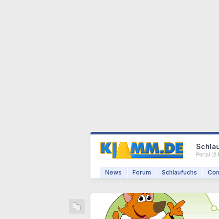
Schla
Portal (
2.
News
Forum
Schlaufuchs
Com