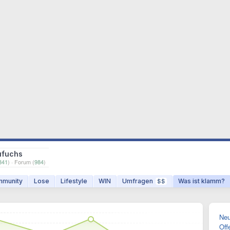
ufuchs
841
) · Forum (
984
)
munity
Lose
Lifestyle
WIN
Umfragen
Was ist klamm?
$$
Neu
Off