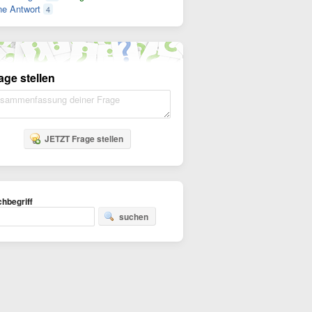
e Antwort
4
age stellen
JETZT Frage stellen
hbegriff
suchen