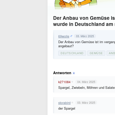
Der Anbau von Gemüse ist
wurde in Deutschland am
69wolle
03. März 2025
Der Anbau von Gemüse ist im vergan
angebaut?
DEUTSCHLAND
GEMÜSE
AN
Antworten
k271084
04. März 2025
Spargel, Zwiebeln, Möhren und Salate
storabird
03. März 2025
der Spargel