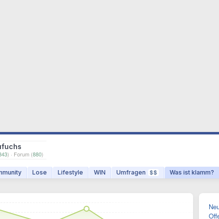
ufuchs
843
) · Forum (
880
)
munity
Lose
Lifestyle
WIN
Umfragen
Was ist klamm?
$$
Neu
Off