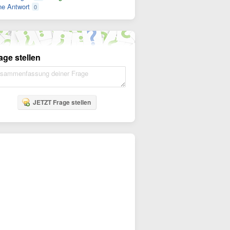
e Antwort
0
age stellen
JETZT Frage stellen