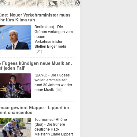
üne: Neuer Verkehrsminister muss
hr fürs Klima tun
Berlin (dpa) - Die
Grünen verlangen vom
neuen
Verkehrsminister
Steffen Bilger mehr
(01)
e Fugees kündigen neue Musik an:
f jeden Fall'
(BANG) - Die Fugees
wollen erstmals seit
rund 30 Jahren wieder
neue Musik
(00)
enaar gewinnt Etappe - Lippert im
rint chancenlos
Tournon-sur-Rhône
(dpa) - Die frühere
deutsche Rad-
Meisterin Liane Lippert