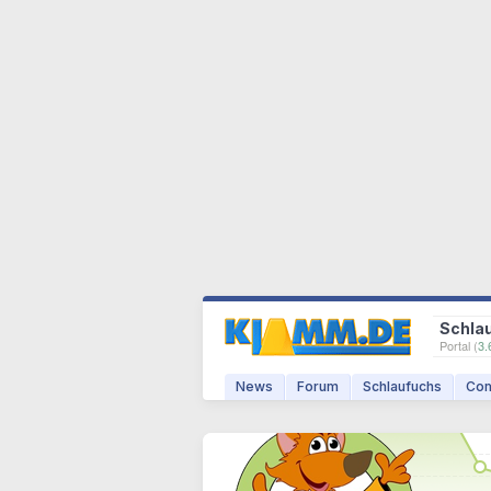
Schla
Portal (
3.
News
Forum
Schlaufuchs
Com