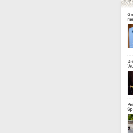
Gr
me
Di
'Au
Pi
Sp