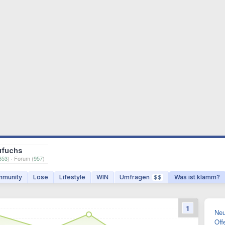
ufuchs
653
) · Forum (
957
)
munity
Lose
Lifestyle
WIN
Umfragen
Was ist klamm?
$$
1
Neu
Off