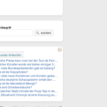
hbegriff
suchen
ueste Antworten
Welche Preise kann man bei der Tour de Femmes 2026 gewinnen?
 Künstler wurde als bisher einziger 3x in die Rock and Roll Hall of Fame aufgenommen?
 viele Bundespräsidenten gab es bislang?
 ist die Kopophobie?
ele neue Kundinnen und Kunden gewann MagentaTV allein durch die WM hinzu?
e deutsche Schauspielerin erhält den Deutschen Kulturpolitikpreis?
 ist die Mandelbrot-Menge?
s sind Scheibenbäuche?
welcher Stadt mündet der Fluss Tejo in den Atlantik?
itrusfrucht Chironja ist eine Kreuzung aus welchen Früchten?