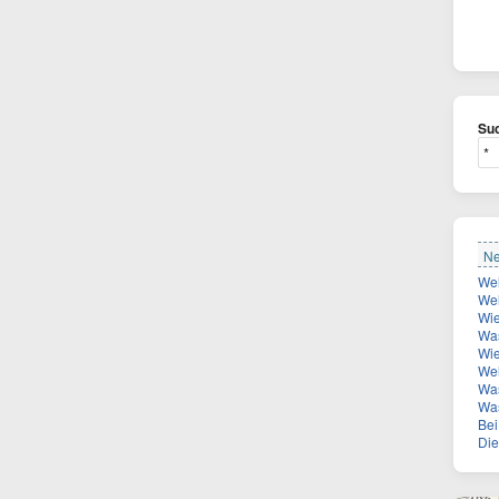
Suc
Ne
Welcher
Wie
Was
Wie vi
Welch
Was
Wa
Bei 
Die Z