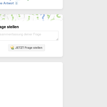
e Antwort
0
age stellen
JETZT Frage stellen