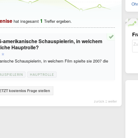
Ohn
enise
1
hat insgesamt
Treffer ergeben.
Fr
S-amerikanische Schauspielerin, in welchem
bliche Hauptrolle?
nische Schauspielerin, in welchem Film spielte sie 2007 die
AUSPIELERIN
HAUPTROLLE
ETZT kostenlos Frage stellen
zurück
::
weiter